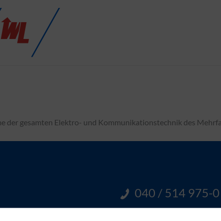
me der gesamten Elektro- und Kommunikationstechnik des Mehrf
040 / 514 975-0
Sie erreichen unser E-Handw