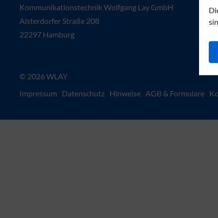
Kommunikationstechnik Wolfgang Lay GmbH
Di
Alsterdorfer Straße 208
si
22297 Hamburg
© 2026 WLAY
Impressum
Datenschutz
Hinweise
AGB & Formulare
Ko