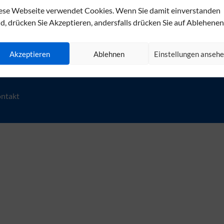
Montag - Donnerstag: 7:30 - 
ese Webseite verwendet Cookies. Wenn Sie damit einverstanden
Freitag: 7:30 - 13:30 Uhr.
nd, drücken Sie Akzeptieren, andersfalls drücken Sie auf Ablehenen
An Feier- und Brückentagen h
Akzeptieren
Ablehnen
Einstellungen anseh
ntakt