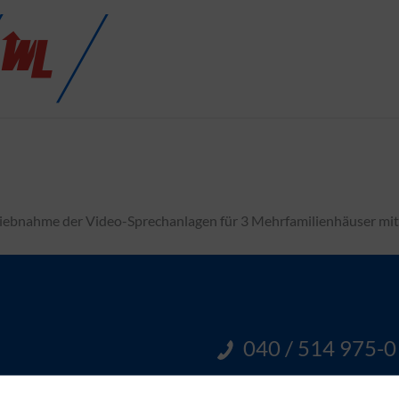
riebnahme der Video-Sprechanlagen für 3 Mehrfamilienhäuser mi
040 / 514 975-0
Sie erreichen unser E-Handw