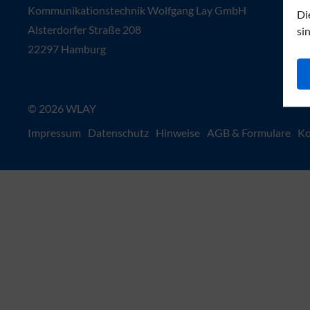
Kommunikationstechnik Wolfgang Lay GmbH
Di
Alsterdorfer Straße 208
si
22297 Hamburg
© 2026 WLAY
Impressum
Datenschutz
Hinweise
AGB & Formulare
Ko