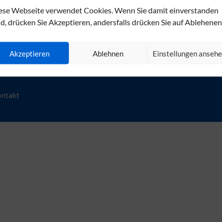
Montag - Donnerstag: 7:30 - 
ese Webseite verwendet Cookies. Wenn Sie damit einverstanden
Freitag: 7:30 - 13:30 Uhr.
nd, drücken Sie Akzeptieren, andersfalls drücken Sie auf Ablehenen
An Feier- und Brückentagen h
Akzeptieren
Ablehnen
Einstellungen anseh
ntakt