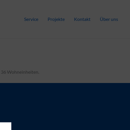
Service
Projekte
Kontakt
Über uns
t 36 Wohneinheiten.
erk