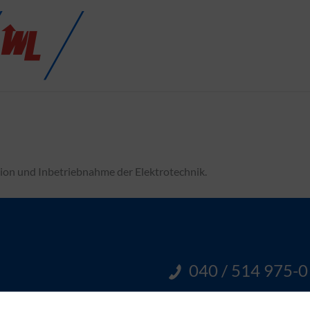
tion und Inbetriebnahme der Elektrotechnik.
040 / 514 975-0
Sie erreichen unser E-Handw