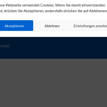
Montag - Donnerstag: 7:30 - 
ese Webseite verwendet Cookies. Wenn Sie damit einverstanden
Freitag: 7:30 - 13:30 Uhr.
nd, drücken Sie Akzeptieren, andersfalls drücken Sie auf Ablehenen
An Feier- und Brückentagen h
Akzeptieren
Ablehnen
Einstellungen anseh
ntakt