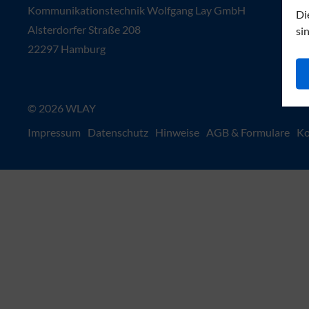
Kommunikationstechnik Wolfgang Lay GmbH
Di
Alsterdorfer Straße 208
si
22297 Hamburg
© 2026 WLAY
Impressum
Datenschutz
Hinweise
AGB & Formulare
Ko