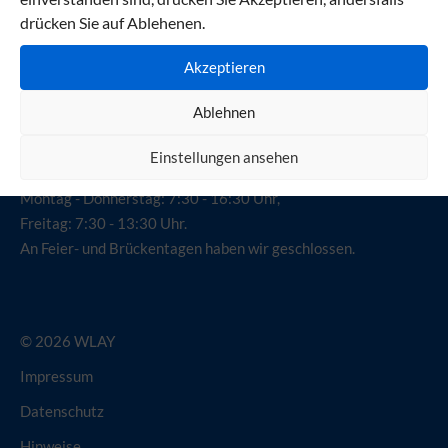
Kommunikationstechnik Wolfgang Lay GmbH
drücken Sie auf Ablehenen.
Alsterdorfer Straße 208
22297 Hamburg
Akzeptieren
Ablehnen
040 / 514 975-0
Einstellungen ansehen
Sie erreichen unser E-Handwerk
Montag - Donnerstag: 7:30 - 16:30 Uhr,
Freitag: 7:30 - 13:30 Uhr.
An Feier- und Brückentagen haben wir geschlossen.
© 2026 WLAY
Impressum
Datenschutz
Hinweise